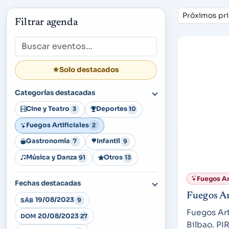
Ordenar
Filtrar agenda
Búsqueda
★
Solo destacados
Categorías destacadas
Cine y Teatro
Deportes
3
10
Fuegos Artificiales
2
Gastronomía
Infantil
7
9
Música y Danza
Otros
91
13
Fuegos Art
Fechas destacadas
Fuegos Ar
19/08/2023
9
SÁB
Fuegos Art
20/08/2023
27
DOM
Bilbao. P