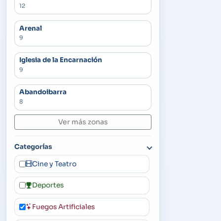
12
Arenal
9
Iglesia de la Encarnación
9
Abandoibarra
8
Ver más zonas
Categorías
Cine y Teatro
Deportes
Fuegos Artificiales