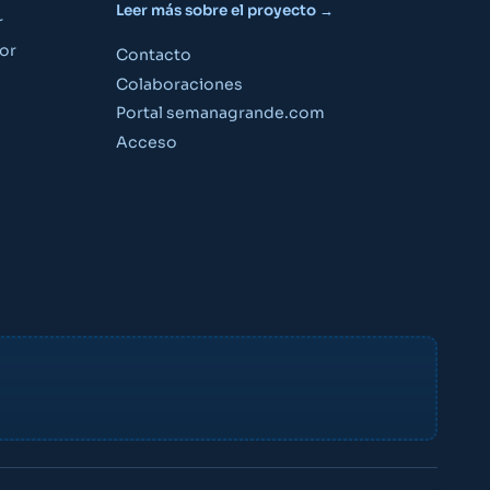
Leer más sobre el proyecto →
r
or
Contacto
Colaboraciones
Portal semanagrande.com
Guía Semana Grande
Acceso
«¿Qué puedo hacer el viernes por la noche?»
«Planes para niños este fin de semana»
«¿A qué hora son los fuegos artificiales?»
Crear cuenta gratis
Ya tengo cuenta — acceder
Factor Ideas