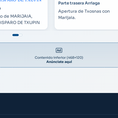
DISPARO DE TXUPIN
Parte trasera Arriaga
a
Apertura de Txosnas con
o de MARIJAIA,
Marijaia.
ISPARO DE TXUPIN
Contenido inferior (468×120)
Anúnciate aquí