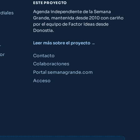
ESTE PROYECTO
Agenda independiente de la Semana
diales
Grande, mantenida desde 2010 con cariño
por el equipo de Factor Ideas desde
Donostia.
Leer más sobre el proyecto →
r
or
Contacto
Colaboraciones
Portal semanagrande.com
Guía Semana Grande
Acceso
«¿Qué puedo hacer el viernes por la noche?»
«Planes para niños este fin de semana»
«¿A qué hora son los fuegos artificiales?»