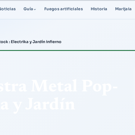
Noticias
Guía
Fuegos artificiales
Historia
Marijaia
ck : Electrika y Jardín infierno
tra Metal Pop-
a y Jardín