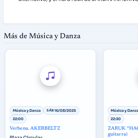
Más de Música y Danza
Música y Danza
SÁB
16/08/2025
Música y Danz
22:00
22:30
Verbena. AKERBELTZ
ZARUK “HAG
guitarra)
Plaza Circular