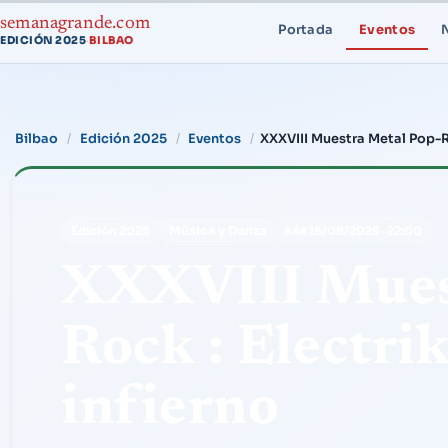
semanagrande.com
Portada
Eventos
EDICIÓN 2025
BILBAO
·
Bilbao
Edición 2025
Eventos
XXXVIII Muestra Metal Pop-Ro
Música y Danza
Edición 2025
16/08/2025
·
22:00
SÁB
XXXVIII Mues
Rock : Electrik
infierno