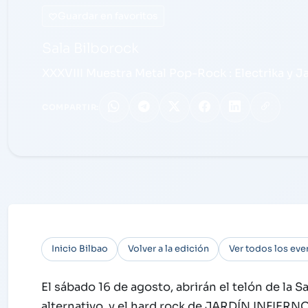
Guardar en favoritos
Sala Bilborock
XXXVIII Muestra Metal Pop-Rock : Electrika y Ja
COMPARTIR:
Inicio Bilbao
Volver a la edición
Ver todos los eve
El sábado 16 de agosto, abrirán el telón de la
alternativo, y el hard rock de JARDÍN INFIERN