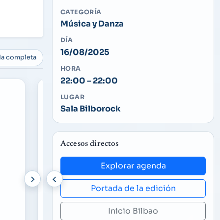
CATEGORÍA
Música y Danza
DÍA
16/08/2025
da completa
HORA
22:00 – 22:00
LUGAR
Sala Bilborock
Accesos directos
Explorar agenda
Música y Danza
DOM
17/08/2025
Músi
Portada de la edición
01:30
01:3
Olatz Salvador
Mar
Inicio Bilbao
Abandoibarra
Aban