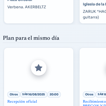
Iglesia de l
Verbena. AKERBELTZ
ZARUK “HAG
guitarra)
Plan para el mismo día
Otros
SÁB
16/08/2025
20:00
Otros
SÁB
1
Recepción oficial
Recibimient