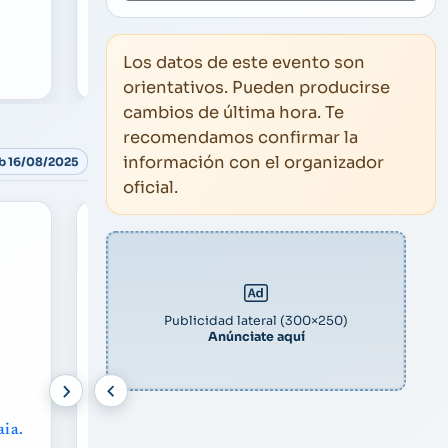
Olatz Salvador
Mar
Los datos de este evento son
orientativos. Pueden producirse
cambios de última hora. Te
recomendamos confirmar la
información con el organizador
áb 16/08/2025
oficial.
Publicidad lateral (300×250)
Anúnciate aquí
Otros
SÁB
16/08/2025
22:30
aia.
Toro de fuego