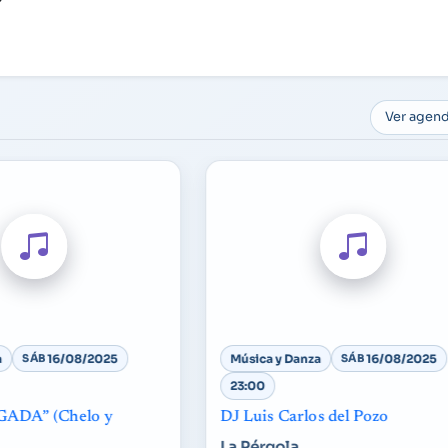
Ver agen
a
SÁB
16/08/2025
Música y Danza
SÁB
16/08/2025
23:00
ADA” (Chelo y
DJ Luis Carlos del Pozo
La Pérgola