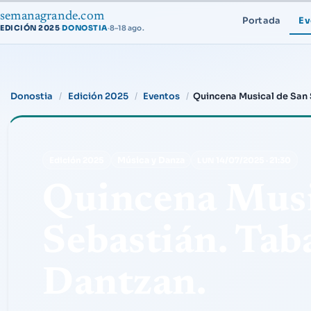
semanagrande.com
Portada
Ev
EDICIÓN 2025
DONOSTIA
·
8–18 ago.
·
Donostia
Edición 2025
Eventos
Quincena Musical de San 
Música y Danza
Edición 2025
14/07/2025
·
21:30
LUN
Quincena Musi
Sebastián. Tab
Dantzan.