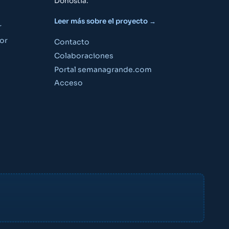
Donostia.
Leer más sobre el proyecto →
r
or
Contacto
Colaboraciones
Portal semanagrande.com
Guía Semana Grande
Acceso
«¿Qué puedo hacer el viernes por la noche?»
«Planes para niños este fin de semana»
«¿A qué hora son los fuegos artificiales?»
Crear cuenta gratis
Ya tengo cuenta — acceder
Factor Ideas