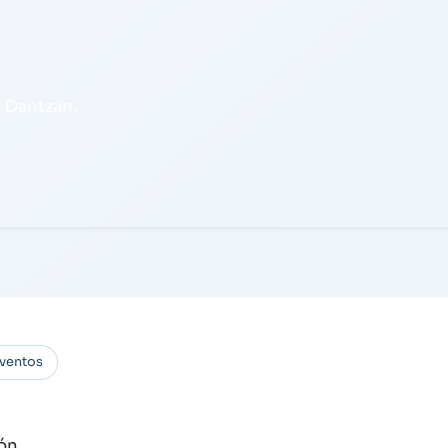
 Dantzan.
eventos
ión