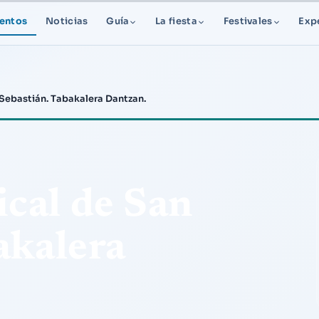
entos
Noticias
Guía
La fiesta
Festivales
Exp
Sebastián. Tabakalera Dantzan.
cal de San
akalera