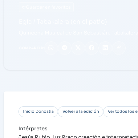
Guardar en favoritos
Egia / Tabakalera (en el patio)
Quincena Musical de San Sebastián. Tabakalera
COMPARTIR:
Inicio Donostia
Volver a la edición
Ver todos los 
Intérpretes
Jesús Rubio, Luz Prado creación e interpretac