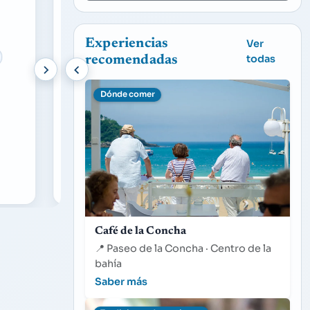
Experiencias
Ver
Música y Danza
SÁB
09/08/2025
Músi
todas
recomendadas
22:30
01:3
Dónde comer
DJ Artie Escolar
Kursa
Gaua
Gros-Ulia / Plaza de las
Gros-
Enfermeras (Kursaal)
Enfe
DJ Artie Escolar
Kurs
Gau
Café de la Concha
📍
Paseo de la Concha · Centro de la
bahía
Saber más