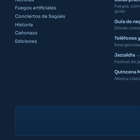
Fuegos, cómo 
Fuegos artificiales
guías
Conciertos de Sagüés
Guía de ne
Historia
Dónde comer,
Cañonazo
Teléfonos 
Ediciones
Emergencias,
Jazzaldia
Festival de j
Quincena M
Música clási