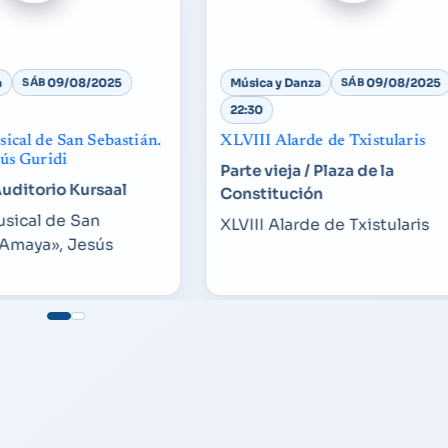
a
SÁB
09/08/2025
Música y Danza
SÁB
09/08/2025
22:30
ical de San Sebastián.
XLVIII Alarde de Txistularis
ús Guridi
Parte vieja / Plaza de la
Auditorio Kursaal
Constitución
sical de San
XLVIII Alarde de Txistularis
«Amaya», Jesús