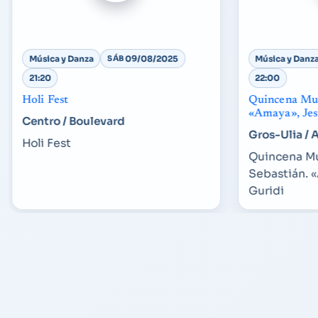
Música y Danza
SÁB
09/08/2025
Música y Danz
21:20
22:00
Holi Fest
Quincena Mus
«Amaya», Jes
Centro / Boulevard
Gros-Ulia / 
Holi Fest
Quincena Mu
Sebastián. 
Guridi