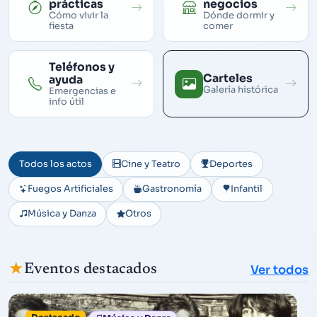
prácticas
negocios
Cómo vivir la
Dónde dormir y
fiesta
comer
Teléfonos y
Carteles
ayuda
Galería histórica
Emergencias e
info útil
Todos los actos
Cine y Teatro
Deportes
Fuegos Artificiales
Gastronomía
Infantil
Música y Danza
Otros
★
Eventos destacados
Ver todos