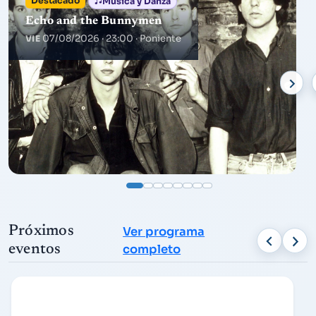
Destacado
Música y Danza
Echo and the Bunnymen
07/08/2026 · 23:00
· Poniente
VIE
Próximos
Ver programa
eventos
completo