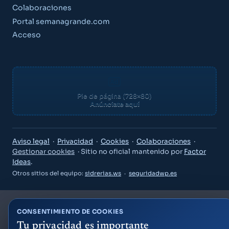
Colaboraciones
Portal semanagrande.com
Acceso
Pie de página (728×80)
Anúnciate aquí
Guía Semana Grande
Aviso legal
·
Privacidad
·
Cookies
·
Colaboraciones
·
Gestionar cookies
· Sitio no oficial mantenido por
Factor
Ideas
.
Otros sitios del equipo:
sidrerias.ws
·
seguridadwp.es
«¿Qué puedo hacer el viernes por la noche?»
CONSENTIMIENTO DE COOKIES
«Planes para niños este fin de semana»
Tu privacidad es importante