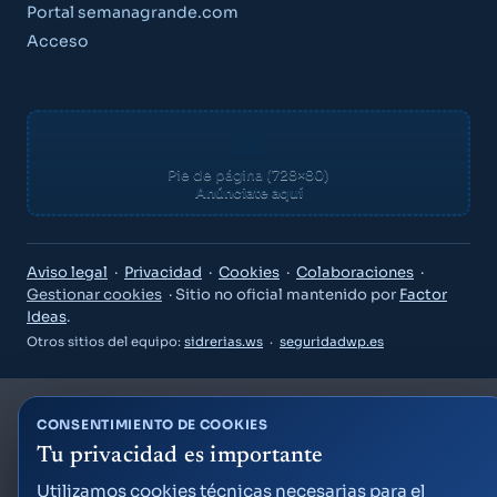
Portal semanagrande.com
Acceso
Pie de página (728×80)
Anúnciate aquí
Aviso legal
·
Privacidad
·
Cookies
·
Colaboraciones
·
Gestionar cookies
· Sitio no oficial mantenido por
Factor
Ideas
.
Otros sitios del equipo:
sidrerias.ws
·
seguridadwp.es
CONSENTIMIENTO DE COOKIES
Tu privacidad es importante
Guía Semana Grande
Utilizamos cookies técnicas necesarias para el