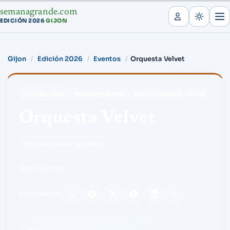
semanagrande.com
EDICIÓN 2026
GIJON
·
Gijon
Edición 2026
Eventos
Orquesta Velvet
Música y Danza
Edición 2026
15/08/2026
·
20:00
SÁB
Orquesta Velvet
Guardar en favoritos
Poniente
COMPARTIR: