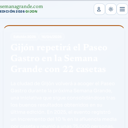
semanagrande.com
EDICIÓN 2026
GIJON
·
Edición 2026
16/04/2026
Gijón repetirá el Paseo
Gastro en la Semana
Grande con 22 casetas
La ciudad de Gijón volverá a acoger el Paseo
Gastro durante la próxima Semana Grande,
una iniciativa que sigue consolidándose tras
los buenos resultados obtenidos en su
última edición. En 2025, el evento registró
un incremento del 10 % en la afluencia media
por caseta y reunió a unas 75.000 personas.