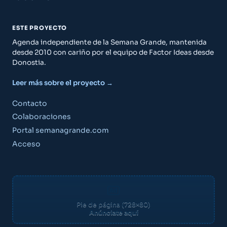
ESTE PROYECTO
Agenda independiente de la Semana Grande, mantenida
desde 2010 con cariño por el equipo de Factor Ideas desde
Donostia.
Leer más sobre el proyecto →
Guía Semana Grande
Contacto
Colaboraciones
Portal semanagrande.com
Acceso
«¿Qué puedo hacer el viernes por la noche?»
«Planes para niños este fin de semana»
«¿A qué hora son los fuegos artificiales?»
Crear cuenta gratis
Pie de página (728×80)
Anúnciate aquí
Ya tengo cuenta — acceder