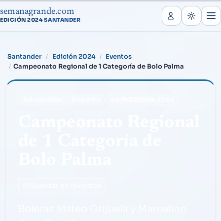
semanagrande.com
EDICIÓN 2024
SANTANDER
·
Santander
Edición 2024
Eventos
Campeonato Regional de 1 Categoría de Bolo Palma
Deportes
Edición 2024
19/07/2024
·
17:00
VIE
Campeonato Regional
de 1 Categoría de
Bolo Palma
Guardar en favoritos
Boleras Mateo Grijuela y Marcelino