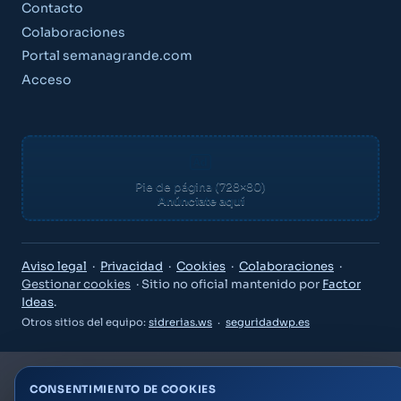
Contacto
Colaboraciones
Portal semanagrande.com
Acceso
Pie de página (728×80)
Anúnciate aquí
Guía Semana Grande
Aviso legal
·
Privacidad
·
Cookies
·
Colaboraciones
·
Gestionar cookies
· Sitio no oficial mantenido por
Factor
Ideas
.
Otros sitios del equipo:
sidrerias.ws
·
seguridadwp.es
«¿Qué puedo hacer el viernes por la noche?»
CONSENTIMIENTO DE COOKIES