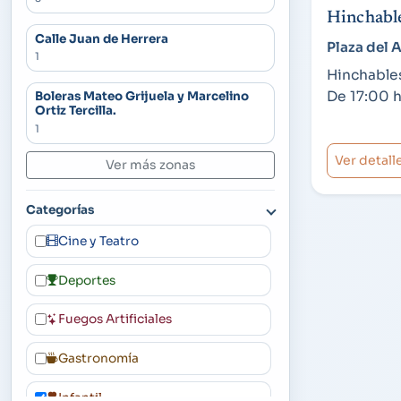
Hinchabl
Calle Juan de Herrera
Plaza del
1
Hinchables
De 17:00 h
Boleras Mateo Grijuela y Marcelino
Ortiz Tercilla.
1
Ver detall
Ver más zonas
Categorías
Cine y Teatro
Deportes
Fuegos Artificiales
Gastronomía
Infantil