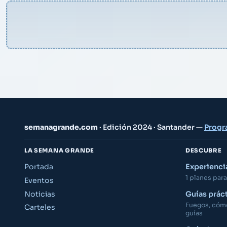
semanagrande.com
· Edición 2024 · Santander —
Progr
LA SEMANA GRANDE
DESCUBRE
Portada
Experienc
1 planes para 
Eventos
Noticias
Guías prác
Fuegos, cómo 
Carteles
guías