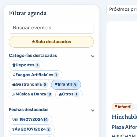
Ordenar
Filtrar agenda
Búsqueda
★
Solo destacados
Categorías destacadas
Deportes
1
Fuegos Artificiales
1
Gastronomía
Infantil
5
4
Música y Danza
Otros
18
1
Infantil
Fechas destacadas
Hinchable
19/07/2024
14
VIE
Plaza Alfon
20/07/2024
2
SÁB
HINCHABLE