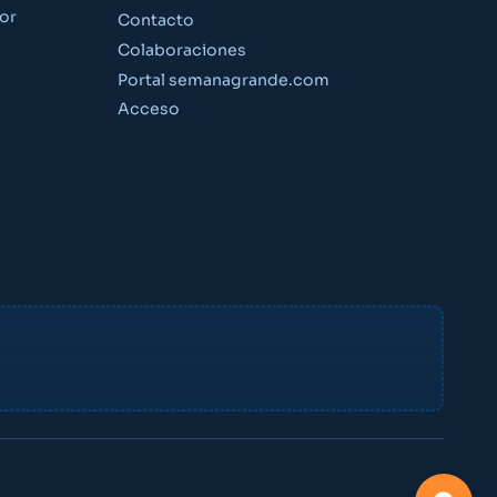
or
Contacto
Colaboraciones
Portal semanagrande.com
Guía Semana Grande
Acceso
«¿Qué puedo hacer el viernes por la noche?»
«Planes para niños este fin de semana»
«¿A qué hora son los fuegos artificiales?»
Crear cuenta gratis
Ya tengo cuenta — acceder
Factor Ideas