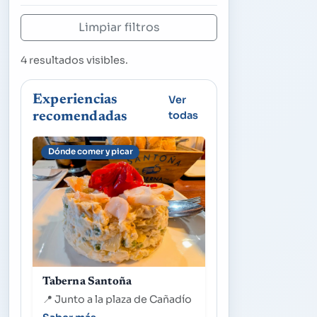
Limpiar filtros
Música y Danza
Otros
4
resultados visibles.
Experiencias
Ver
todas
recomendadas
Dónde comer y picar
Taberna Santoña
📍
Junto a la plaza de Cañadío