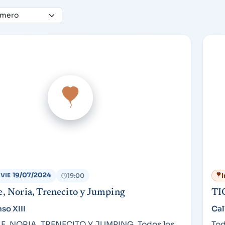
19/07/2024
19:00
I
VIE
, Noria, Trenecito y Jumping
TI
so XIII
Cal
, NORIA, TRENECITO Y JUMPING. Todos los
Tod