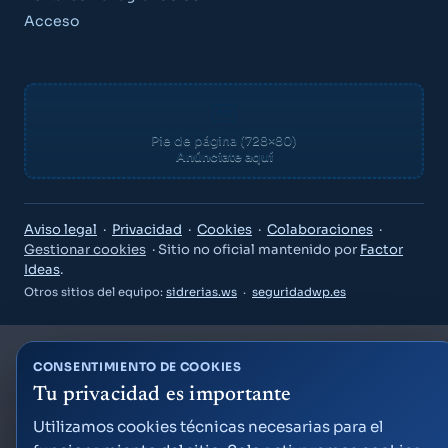
Acceso
Pie de página (728×80)
Anúnciate aquí
Guía Semana Grande
Aviso legal
·
Privacidad
·
Cookies
·
Colaboraciones
·
Gestionar cookies
· Sitio no oficial mantenido por
Factor
Ideas
.
Otros sitios del equipo:
sidrerias.ws
·
seguridadwp.es
«¿Qué puedo hacer el viernes por la noche?»
CONSENTIMIENTO DE COOKIES
«Planes para niños este fin de semana»
Tu privacidad es importante
«¿A qué hora son los fuegos artificiales?»
Crear cuenta gratis
Utilizamos cookies técnicas necesarias para el