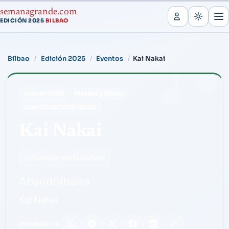
semanagrande.com
EDICIÓN 2025
BILBAO
·
Bilbao
Edición 2025
Eventos
Kai Nakai
Música y Danza
Edición 2025
17/08/2025
·
01:30
DOM
Kai Nakai
Guardar en favoritos
Abandoibarra
Kai Nakai
COMPARTIR: