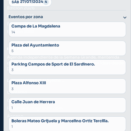
27/07/2024
4
SÁB
Edición 2026
Edición 2025
Eventos por zona
Edición 2023
Campa de La Magdalena
Edición 2022
14
Plaza del Ayuntamiento
ESTE PROYECTO
5
Agenda independiente de la Semana Grande, mantenida
desde 2010 con cariño por el equipo de Factor Ideas desde
Parking Campos de Sport de El Sardinero.
Donostia.
3
Leer más sobre el proyecto →
Plaza Alfonso XIII
Guía Semana Grande
3
Contacto
Colaboraciones
Calle Juan de Herrera
Portal semanagrande.com
1
Acceso
Boleras Mateo Grijuela y Marcelino Ortiz Tercilla.
1
«¿Qué puedo hacer el viernes por la noche?»