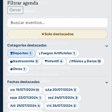
Filtrar agenda
1 planes para vivir la fiesta
Cerrar
Guías prácticas
Fuegos, cómo llegar, aparcar y moverte · 9 guías
Búsqueda
Guía de negocios
Dónde comer, dormir y disfrutar
★
Solo destacados
Teléfonos y ayuda
Emergencias, transporte y recursos 24 h
Categorías destacadas
OTRAS CIUDADES
Deportes
Fuegos Artificiales
1
1
Semana Grande de Bilbao
Gastronomía
Infantil
Música y Danza
5
4
18
Semana Grande de Castro-Urdiales
Otros
1
Semana Grande de Donostia
Semana Grande de Gijon
Fechas destacadas
Semana Grande de Laredo
19/07/2024
20/07/2024
14
2
VIE
SÁB
Semana Grande de Soutomaior
23/07/2024
24/07/2024
1
3
MAR
MIÉ
Semana Grande de Zarautz
25/07/2024
26/07/2024
4
2
JUE
VIE
Otras ediciones