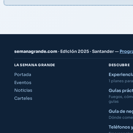
semanagrande.com
· Edición 2025 · Santander —
Progr
LA SEMANA GRANDE
DESCUBRE
Portada
Experienc
1 planes para 
Eventos
Noticias
Guías prác
Fuegos, cómo 
Carteles
guías
Guía de ne
Dónde comer,
Teléfonos 