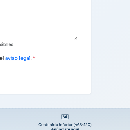
ábiles.
el
aviso legal
.
*
Contenido inferior (468×120)
Anúnciate aquí