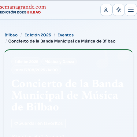
semanagrande.com
EDICIÓN 2025
BILBAO
·
Bilbao
Edición 2025
Eventos
Concierto de la Banda Municipal de Música de Bilbao
Música y Danza
Edición 2025
17/08/2025
·
14:00
DOM
Concierto de la Banda
Municipal de Música
de Bilbao
Guardar en favoritos